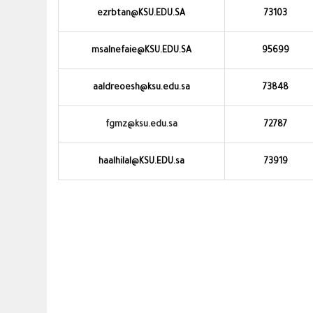
ezrbtan@KSU.EDU.SA
73103
msalnefaie@KSU.EDU.SA
95699
aaldreoesh@ksu.edu.sa
73848
fgmz@ksu.edu.sa
72787
haalhilal@KSU.EDU.sa
73919