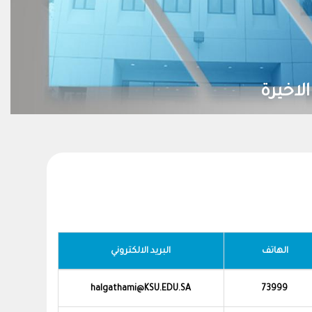
لاخيرة
الهاتف
البريد الالكتروني
halgathami@KSU.EDU.SA
73999